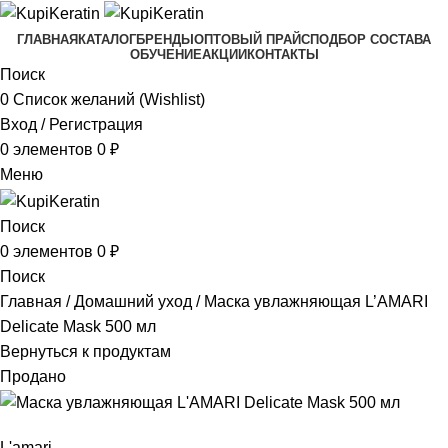
ГЛАВНАЯ
КАТАЛОГ
БРЕНДЫ
ОПТОВЫЙ ПРАЙС
ПОДБОР СОСТАВА
ОБУЧЕНИЕ
АКЦИИ
КОНТАКТЫ
Поиск
0
Список желаний (Wishlist)
Вход / Регистрация
0
элементов
0
₽
Меню
Поиск
0
элементов
0
₽
Поиск
Главная
Домашний уход
Маска увлажняющая L’AMARI
Delicate Mask 500 мл
Вернуться к продуктам
Продано
L'amari