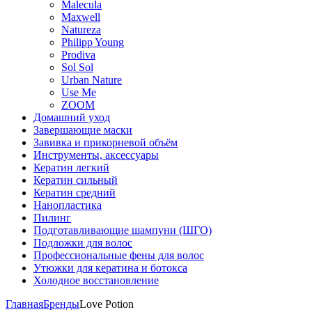
Malecula
Maxwell
Natureza
Philipp Young
Prodiva
Sol Sol
Urban Nature
Use Me
ZOOM
Домашний уход
Завершающие маски
Завивка и прикорневой объём
Инструменты, аксессуары
Кератин легкий
Кератин сильный
Кератин средний
Нанопластика
Пилинг
Подготавливающие шампуни (ШГО)
Подложки для волос
Профессиональные фены для волос
Утюжки для кератина и ботокса
Холодное восстановление
Главная
Бренды
Love Potion