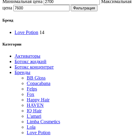
Минимальная цена
Максимальная
цена
Фильтрация
Бренд
Love Potion
14
Категории
Активаторы
Ботокс жидкий
Ботокс концентрат
Бренды
BB Gloss
Copacabana
Felps
Fox
Happy Hair
HAVEN
IQ Hair
L'amari
Limba Cosmetics
Lola
Love Potion