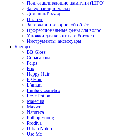
Подготавливающие шампуни (ШГО)
Завершающие маски
Домашний уход
Пилинг
Завивка и прикорневой объём
Профессиональные фены для волос
Утюжки для кератина и ботокса
Инструменты, аксессуары
Бренды
BB Gloss
Copacabana
Felps
Fox
Happy Hair
IQ Hair
L’amari
Limba Cosmetics
Love Potion
Malecula
Maxwell
Natureza
Philipp Young
Prodiva
Urban Nature
Use Me