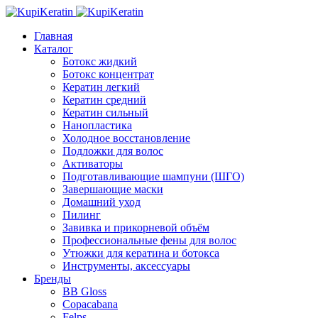
Главная
Каталог
Ботокс жидкий
Ботокс концентрат
Кератин легкий
Кератин средний
Кератин сильный
Нанопластика
Холодное восстановление
Подложки для волос
Активаторы
Подготавливающие шампуни (ШГО)
Завершающие маски
Домашний уход
Пилинг
Завивка и прикорневой объём
Профессиональные фены для волос
Утюжки для кератина и ботокса
Инструменты, аксессуары
Бренды
BB Gloss
Copacabana
Felps