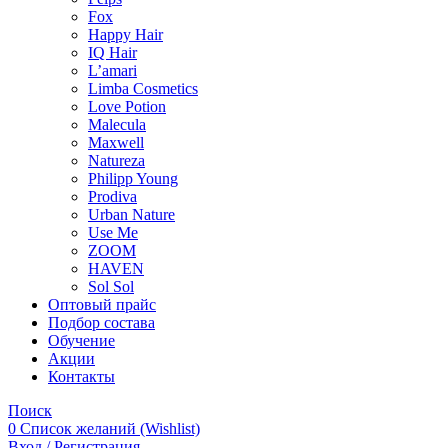
Fox
Happy Hair
IQ Hair
L’amari
Limba Cosmetics
Love Potion
Malecula
Maxwell
Natureza
Philipp Young
Prodiva
Urban Nature
Use Me
ZOOM
HAVEN
Sol Sol
Оптовый прайс
Подбор состава
Обучение
Акции
Контакты
Поиск
0
Список желаний (Wishlist)
Вход / Регистрация