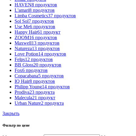
HAVEN
8 продуктов
L'amari
8 продуктов
Limba Cosmetics
37 продуктов
Sol Sol
7 продуктов
Use Me
6 продуктов
Happy Hair
61 продукт
ZOOM
16 продуктов
Maxwell
13 продуктов
Natureza
13 продуктов
Love Potion
14 продуктов
Felps
12 продуктов
BB Gloss
20 продуктов
Fox
6 продуктов
Copacabana
5 продуктов
IQ Hair
8 продуктов
Philipp Young
14 продуктов
Prodiva
23 продукта
Malecula
21 продукт
Urban Nature
2 продукта
Закрыть
Фильтр по цене