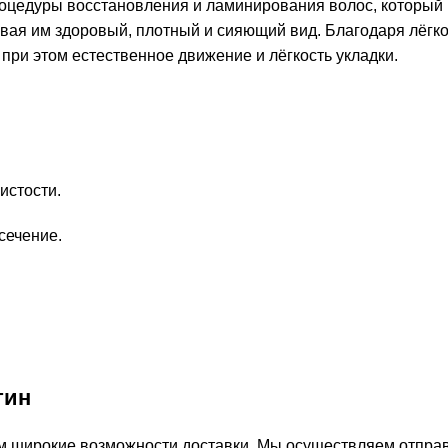
оцедуры восстановления и ламинирования волос, который 
авая им здоровый, плотный и сияющий вид. Благодаря лёгк
при этом естественное движение и лёгкость укладки.
истости.
сечение.
тин
м широкие возможности доставки. Мы осуществляем отправ