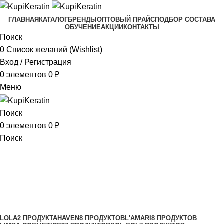
ГЛАВНАЯ
КАТАЛОГ
БРЕНДЫ
ОПТОВЫЙ ПРАЙС
ПОДБОР СОСТАВА
ОБУЧЕНИЕ
АКЦИИ
КОНТАКТЫ
Поиск
0
Список желаний (Wishlist)
Вход / Регистрация
0
элементов
0
₽
Меню
Поиск
0
элементов
0
₽
Поиск
Use Me
Категории
LOLA
2 ПРОДУКТА
HAVEN
8 ПРОДУКТОВ
L'AMARI
8 ПРОДУКТОВ