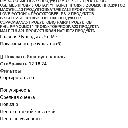
LIMBA COSMETICS
37 ПРОДУКТОВ
SOL SOL
7 ПРОДУКТОВ
USE ME
6 ПРОДУКТОВ
HAPPY HAIR
61 ПРОДУКТ
ZOOM
16 ПРОДУКТОВ
MAXWELL
13 ПРОДУКТОВ
NATUREZA
13 ПРОДУКТОВ
LOVE POTION
14 ПРОДУКТОВ
FELPS
12 ПРОДУКТОВ
BB GLOSS
20 ПРОДУКТОВ
FOX
6 ПРОДУКТОВ
COPACABANA
5 ПРОДУКТОВ
IQ HAIR
8 ПРОДУКТОВ
PHILIPP YOUNG
14 ПРОДУКТОВ
PRODIVA
23 ПРОДУКТА
MALECULA
21 ПРОДУКТ
URBAN NATURE
2 ПРОДУКТА
Главная
Бренды
Use Me
Показаны все результаты (6)
Показать боковую панель
Отображать
12
16
24
Фильтры
Сортировать по
Популярность
Средняя оценка
Новизна
Цена: от низкой к высокой
Цена: по убыванию