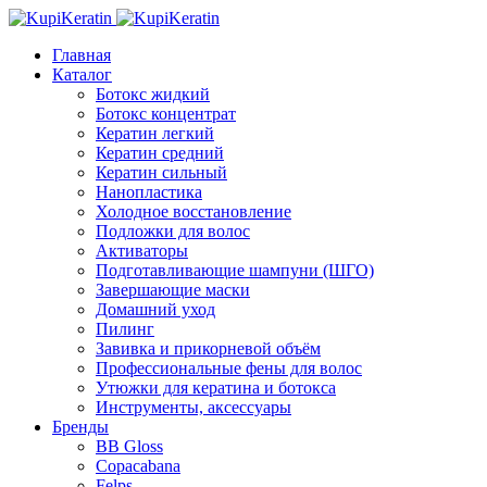
Главная
Каталог
Ботокс жидкий
Ботокс концентрат
Кератин легкий
Кератин средний
Кератин сильный
Нанопластика
Холодное восстановление
Подложки для волос
Активаторы
Подготавливающие шампуни (ШГО)
Завершающие маски
Домашний уход
Пилинг
Завивка и прикорневой объём
Профессиональные фены для волос
Утюжки для кератина и ботокса
Инструменты, аксессуары
Бренды
BB Gloss
Copacabana
Felps