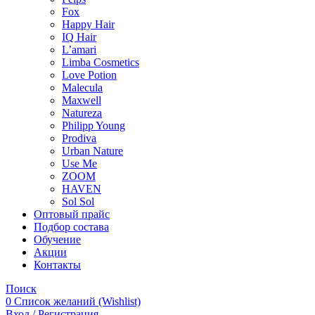
Fox
Happy Hair
IQ Hair
L’amari
Limba Cosmetics
Love Potion
Malecula
Maxwell
Natureza
Philipp Young
Prodiva
Urban Nature
Use Me
ZOOM
HAVEN
Sol Sol
Оптовый прайс
Подбор состава
Обучение
Акции
Контакты
Поиск
0
Список желаний (Wishlist)
Вход / Регистрация