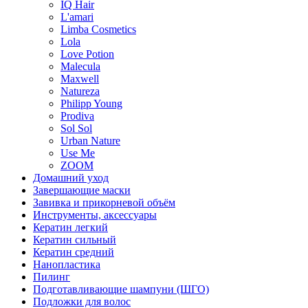
IQ Hair
L'amari
Limba Cosmetics
Lola
Love Potion
Malecula
Maxwell
Natureza
Philipp Young
Prodiva
Sol Sol
Urban Nature
Use Me
ZOOM
Домашний уход
Завершающие маски
Завивка и прикорневой объём
Инструменты, аксессуары
Кератин легкий
Кератин сильный
Кератин средний
Нанопластика
Пилинг
Подготавливающие шампуни (ШГО)
Подложки для волос