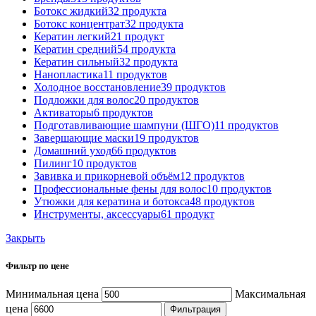
Ботокс жидкий
32 продукта
Ботокс концентрат
32 продукта
Кератин легкий
21 продукт
Кератин средний
54 продукта
Кератин сильный
32 продукта
Нанопластика
11 продуктов
Холодное восстановление
39 продуктов
Подложки для волос
20 продуктов
Активаторы
6 продуктов
Подготавливающие шампуни (ШГО)
11 продуктов
Завершающие маски
19 продуктов
Домашний уход
66 продуктов
Пилинг
10 продуктов
Завивка и прикорневой объём
12 продуктов
Профессиональные фены для волос
10 продуктов
Утюжки для кератина и ботокса
48 продуктов
Инструменты, аксессуары
61 продукт
Закрыть
Фильтр по цене
Минимальная цена
Максимальная
цена
Фильтрация