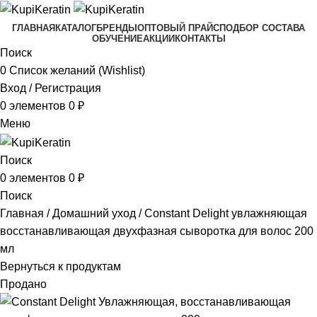
ГЛАВНАЯ
КАТАЛОГ
БРЕНДЫ
ОПТОВЫЙ ПРАЙС
ПОДБОР СОСТАВА
ОБУЧЕНИЕ
АКЦИИ
КОНТАКТЫ
Поиск
0
Список желаний (Wishlist)
Вход / Регистрация
0
элементов
0
₽
Меню
Поиск
0
элементов
0
₽
Поиск
Главная
Домашний уход
Constant Delight увлажняющая
восстанавливающая двухфазная сыворотка для волос 200
мл
Вернуться к продуктам
Продано