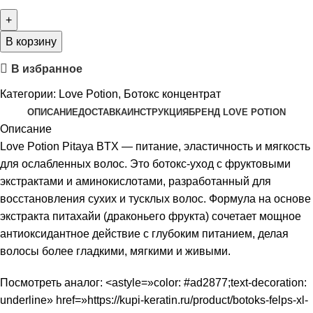
В корзину
В избранное
Категории:
Love Potion
,
Ботокс концентрат
ОПИСАНИЕ
ДОСТАВКА
ИНСТРУКЦИЯ
БРЕНД LOVE POTION
Описание
Love Potion Pitaya BTX — питание, эластичность и мягкость
для ослабленных волос. Это ботокс-уход с фруктовыми
экстрактами и аминокислотами, разработанный для
восстановления сухих и тусклых волос. Формула на основе
экстракта питахайи (драконьего фрукта) сочетает мощное
антиоксидантное действие с глубоким питанием, делая
волосы более гладкими, мягкими и живыми.
Посмотреть аналог: <astyle=»color: #ad2877;text-decoration:
underline» href=»https://kupi-keratin.ru/product/botoks-felps-xl-