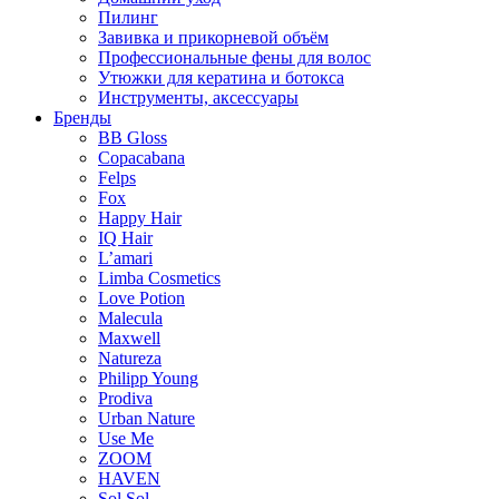
Пилинг
Завивка и прикорневой объём
Профессиональные фены для волос
Утюжки для кератина и ботокса
Инструменты, аксессуары
Бренды
BB Gloss
Copacabana
Felps
Fox
Happy Hair
IQ Hair
L’amari
Limba Cosmetics
Love Potion
Malecula
Maxwell
Natureza
Philipp Young
Prodiva
Urban Nature
Use Me
ZOOM
HAVEN
Sol Sol