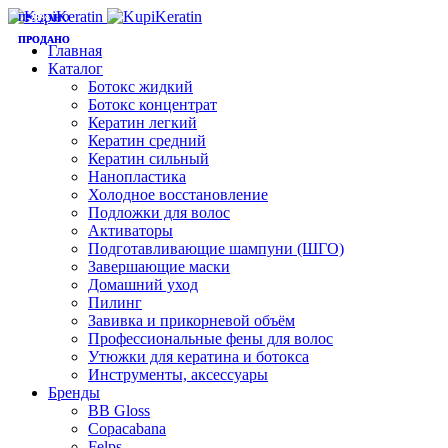
ПРОДАНО
-29%
-25%
ПРОДАНО
ПРОДАНО
Главная
Каталог
Ботокс жидкий
Ботокс концентрат
Кератин легкий
Кератин средний
Кератин сильный
Нанопластика
Холодное восстановление
Подложки для волос
Активаторы
Подготавливающие шампуни (ШГО)
Завершающие маски
Домашний уход
Пилинг
Завивка и прикорневой объём
Профессиональные фены для волос
Утюжки для кератина и ботокса
Инструменты, аксессуары
Бренды
BB Gloss
Copacabana
Felps