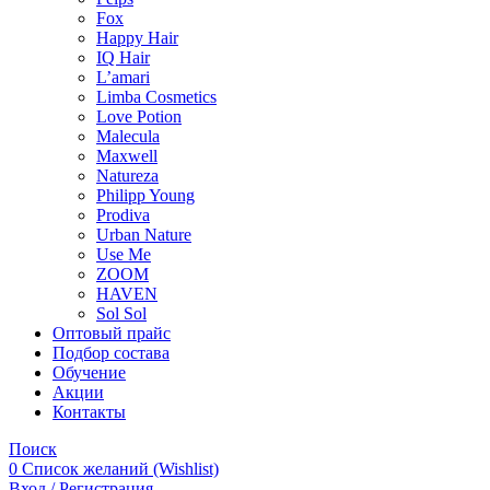
Fox
Happy Hair
IQ Hair
L’amari
Limba Cosmetics
Love Potion
Malecula
Maxwell
Natureza
Philipp Young
Prodiva
Urban Nature
Use Me
ZOOM
HAVEN
Sol Sol
Оптовый прайс
Подбор состава
Обучение
Акции
Контакты
Поиск
0
Список желаний (Wishlist)
Вход / Регистрация