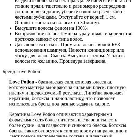
Разделите волосы на сектора. Далее нанесите состав на
тонкие пряди, тщательно и равномерно распределив
состав по всей длине, уберите излишки расческой с
частыми зубчиками. Отступайте от корней 1 см.
Оставить состав на волосах на 30 минут.
Высушите волосы феном на 100%.
Выпрямление волос. Температура утюжка и количество
протяжек зависит от типа волос.
Дать волосам остыть. Промыть волосы водой БЕЗ
использования шампуня. Нанести кондиционер или
маску для волос. Смыть. Высушить феном. Уложить
волосы по желанию. Процедура завершена.
Бренд Love Potion
Love Potion
- бразильская силиконовая классика,
которую мастера выбирают за сильный блеск, плотную
плёнку и предсказуемый результат. Линейка включает
кератины, ботоксы и нанопластику, что позволяет
использовать бренд под разные задачи в салоне.
Кератины Love Potion отличаются характерными
формулами: есть более питательные варианты, есть
более сухие - для гладкости и сильного блеска. Ботоксы
бренда также относятся к силиконовому направлению и
дают ровное распределение состава и идеальный