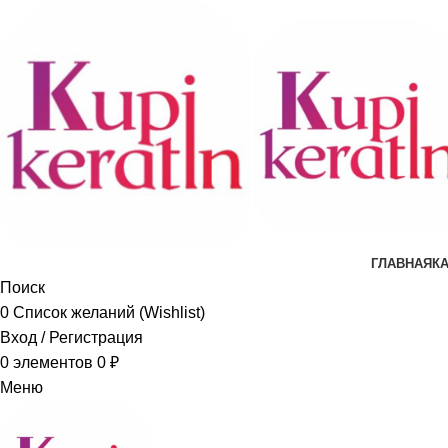
ГЛАВНАЯ
К
Поиск
0
Список желаний (Wishlist)
Вход / Регистрация
0
элементов
0
₽
Меню