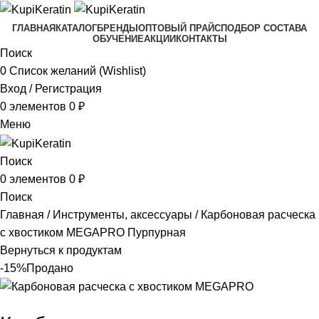
ГЛАВНАЯ
КАТАЛОГ
БРЕНДЫ
ОПТОВЫЙ ПРАЙС
ПОДБОР СОСТАВА
ОБУЧЕНИЕ
АКЦИИ
КОНТАКТЫ
Поиск
0
Список желаний (Wishlist)
Вход / Регистрация
0
элементов
0
₽
Меню
Поиск
0
элементов
0
₽
Поиск
Главная
Инструменты, аксессуары
Карбоновая расческа
с хвостиком MEGAPRO Пурпурная
Вернуться к продуктам
-15%
Продано