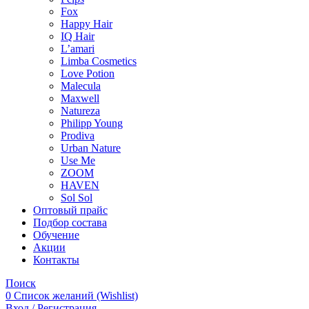
Fox
Happy Hair
IQ Hair
L’amari
Limba Cosmetics
Love Potion
Malecula
Maxwell
Natureza
Philipp Young
Prodiva
Urban Nature
Use Me
ZOOM
HAVEN
Sol Sol
Оптовый прайс
Подбор состава
Обучение
Акции
Контакты
Поиск
0
Список желаний (Wishlist)
Вход / Регистрация