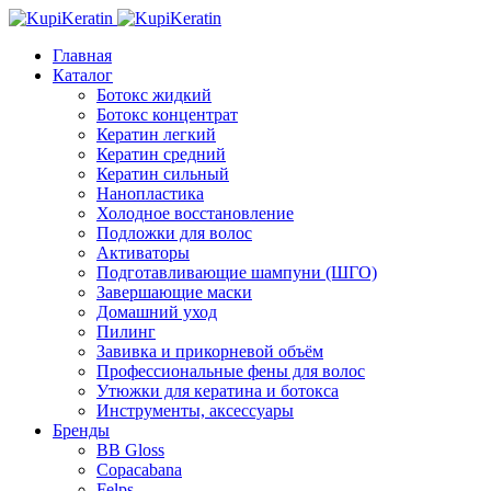
Главная
Каталог
Ботокс жидкий
Ботокс концентрат
Кератин легкий
Кератин средний
Кератин сильный
Нанопластика
Холодное восстановление
Подложки для волос
Активаторы
Подготавливающие шампуни (ШГО)
Завершающие маски
Домашний уход
Пилинг
Завивка и прикорневой объём
Профессиональные фены для волос
Утюжки для кератина и ботокса
Инструменты, аксессуары
Бренды
BB Gloss
Copacabana
Felps