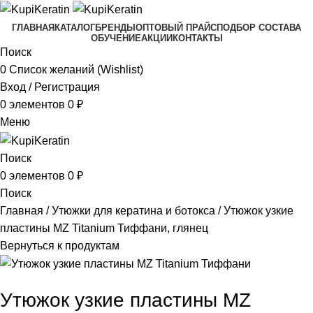
ГЛАВНАЯ
КАТАЛОГ
БРЕНДЫ
ОПТОВЫЙ ПРАЙС
ПОДБОР СОСТАВА
ОБУЧЕНИЕ
АКЦИИ
КОНТАКТЫ
Поиск
0
Список желаний (Wishlist)
Вход / Регистрация
0
элементов
0
₽
Меню
Поиск
0
элементов
0
₽
Поиск
Главная
Утюжки для кератина и ботокса
Утюжок узкие
пластины MZ Titanium Тиффани, глянец
Вернуться к продуктам
Утюжок узкие пластины MZ