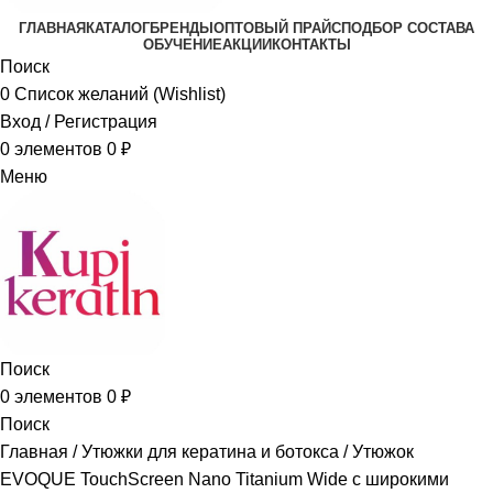
ГЛАВНАЯ
КАТАЛОГ
БРЕНДЫ
ОПТОВЫЙ ПРАЙС
ПОДБОР СОСТАВА
ОБУЧЕНИЕ
АКЦИИ
КОНТАКТЫ
Поиск
0
Список желаний (Wishlist)
Вход / Регистрация
0
элементов
0
₽
Меню
Поиск
0
элементов
0
₽
Поиск
Главная
Утюжки для кератина и ботокса
Утюжок
EVOQUE TouchScreen Nano Titanium Wide с широкими