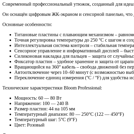
Современный профессиональный утюжок, созданный для идеаль
Он оснащён цифровым ЖК-экраном и сенсорной панелью, что 
Основные особенности:
Титановые пластины с плавающим механизмом – равномер
Точная регулировка температуры до 250 °C с шагом и со
Интеллектуальная система контроля – стабильная темпер
Сенсорное управление и информативный дисплей – быст
Силиконовая накладка для пальцев – защита от случайны
Фиксатор пластин – удобное хранение и защита от царап
Вращающийся на 360° кабель – свобода движений без пе
Автоотключение через 10–60 минут (с возможностью выб
Переключение единиц измерения (°C / °F) для удобства и
Технические характеристики Bloom Professional:
Мощность: 60 — 80 Вт
Напряжение: 100 — 240 В
Размер пластин: 44 на 105 мм
Температурный диапазон: 80 — 250°С (122 — 450°F)
Температурный шаг: 5°С (9°F)
Цвет: Розовый