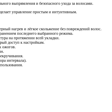
ного выпрямления и безопасного ухода за волосами.
делает управление простым и интуитивным.
ный нагрев и лёгкое скольжение без повреждений волос.
хранением последнего выбранного режима.
атура на протяжении всей укладки.
рый доступ к настройкам.
х ожогов.
ин.
рекручивания.
ора интервала).
спользования.