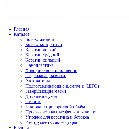
Главная
Каталог
Ботокс жидкий
Ботокс концентрат
Кератин легкий
Кератин средний
Кератин сильный
Нанопластика
Холодное восстановление
Подложки для волос
Активаторы
Подготавливающие шампуни (ШГО)
Завершающие маски
Домашний уход
Пилинг
Завивка и прикорневой объём
Профессиональные фены для волос
Утюжки для кератина и ботокса
Инструменты, аксессуары
Бренды