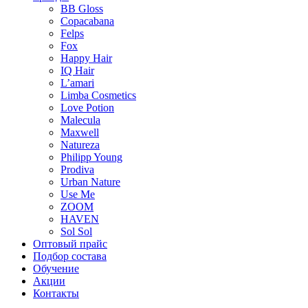
BB Gloss
Copacabana
Felps
Fox
Happy Hair
IQ Hair
L’amari
Limba Cosmetics
Love Potion
Malecula
Maxwell
Natureza
Philipp Young
Prodiva
Urban Nature
Use Me
ZOOM
HAVEN
Sol Sol
Оптовый прайс
Подбор состава
Обучение
Акции
Контакты