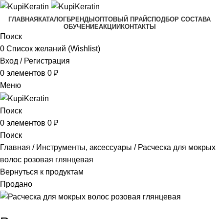
ГЛАВНАЯ
КАТАЛОГ
БРЕНДЫ
ОПТОВЫЙ ПРАЙС
ПОДБОР СОСТАВА
ОБУЧЕНИЕ
АКЦИИ
КОНТАКТЫ
Поиск
0
Список желаний (Wishlist)
Вход / Регистрация
0
элементов
0
₽
Меню
Поиск
0
элементов
0
₽
Поиск
Главная
Инструменты, аксессуары
Расческа для мокрых
волос розовая глянцевая
Вернуться к продуктам
Продано