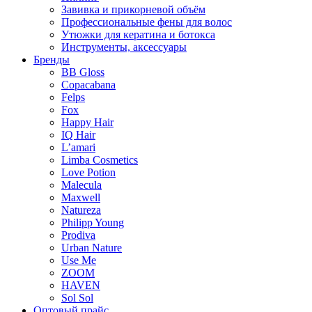
Завивка и прикорневой объём
Профессиональные фены для волос
Утюжки для кератина и ботокса
Инструменты, аксессуары
Бренды
BB Gloss
Copacabana
Felps
Fox
Happy Hair
IQ Hair
L’amari
Limba Cosmetics
Love Potion
Malecula
Maxwell
Natureza
Philipp Young
Prodiva
Urban Nature
Use Me
ZOOM
HAVEN
Sol Sol
Оптовый прайс