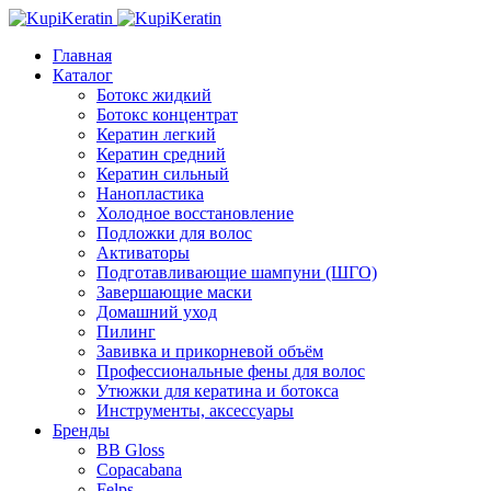
Главная
Каталог
Ботокс жидкий
Ботокс концентрат
Кератин легкий
Кератин средний
Кератин сильный
Нанопластика
Холодное восстановление
Подложки для волос
Активаторы
Подготавливающие шампуни (ШГО)
Завершающие маски
Домашний уход
Пилинг
Завивка и прикорневой объём
Профессиональные фены для волос
Утюжки для кератина и ботокса
Инструменты, аксессуары
Бренды
BB Gloss
Copacabana
Felps