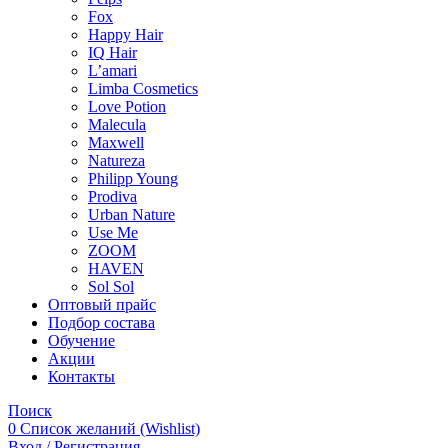
Fox
Happy Hair
IQ Hair
L’amari
Limba Cosmetics
Love Potion
Malecula
Maxwell
Natureza
Philipp Young
Prodiva
Urban Nature
Use Me
ZOOM
HAVEN
Sol Sol
Оптовый прайс
Подбор состава
Обучение
Акции
Контакты
Поиск
0
Список желаний (Wishlist)
Вход / Регистрация