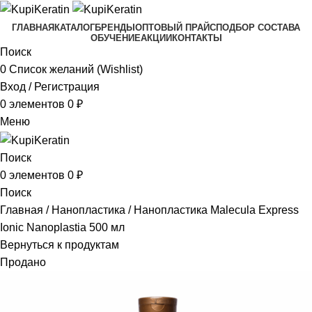
ГЛАВНАЯ
КАТАЛОГ
БРЕНДЫ
ОПТОВЫЙ ПРАЙС
ПОДБОР СОСТАВА
ОБУЧЕНИЕ
АКЦИИ
КОНТАКТЫ
Поиск
0
Список желаний (Wishlist)
Вход / Регистрация
0
элементов
0
₽
Меню
Поиск
0
элементов
0
₽
Поиск
Главная
Нанопластика
Нанопластика Malecula Express
Ionic Nanoplastia 500 мл
Вернуться к продуктам
Продано