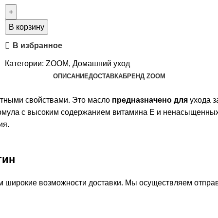
В корзину
В избранное
Категории:
ZOOM
,
Домашний уход
ОПИСАНИЕ
ДОСТАВКА
БРЕНД ZOOM
итными свойствами. Это масло
предназначено для
ухода з
ормула с высоким содержанием витамина Е и ненасыщенных
ия.
тин
м широкие возможности доставки. Мы осуществляем отправ