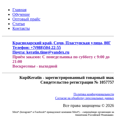
Главная
Обучение
Оптовый прайс
Статьи
Контакты
Краснодарский край, Сочи, Пластунская улица, 80Г
Телефон: +7(988)504-22-55
Почта: keratin.time@yandex.ru
Приём заказов: С понедельника по субботу с 9:00 до
21:00
Воскресенье - выходной
KupiKeratin - зарегистрированный товарный знак
Свидетельство регистрации № 1057757
Политика конфиденциальности
Согласие на обработку персональных данных
Все права защищены © 2026
Meta* (Instagram* и Facebook* принадлежит компании Meta*) - «запрещённая организация на
территории Российской Федерации»