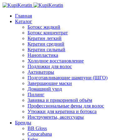
Главная
Каталог
Ботокс жидкий
Ботокс концентрат
Кератин легкий
Кератин средний
Кератин сильный
Нанопластика
Холодное восстановление
Подложки для волос
Активаторы
Подготавливающие шампуни (ШГО)
Завершающие маски
Домашний уход
Пилинг
Завивка и прикорневой объём
Профессиональные фены для волос
Утюжки для кератина и ботокса
Инструменты, аксессуары
Бренды
BB Gloss
Copacabana
Felps