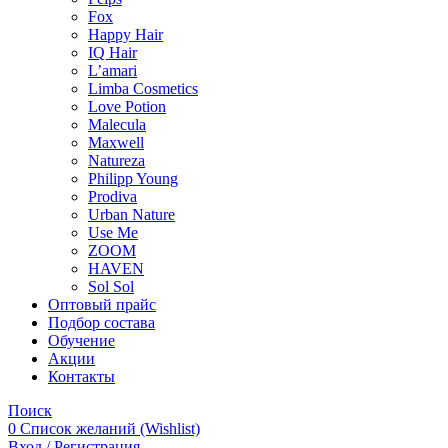
Fox
Happy Hair
IQ Hair
L’amari
Limba Cosmetics
Love Potion
Malecula
Maxwell
Natureza
Philipp Young
Prodiva
Urban Nature
Use Me
ZOOM
HAVEN
Sol Sol
Оптовый прайс
Подбор состава
Обучение
Акции
Контакты
Поиск
0
Список желаний (Wishlist)
Вход / Регистрация