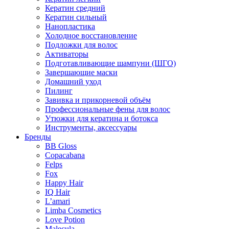
Кератин средний
Кератин сильный
Нанопластика
Холодное восстановление
Подложки для волос
Активаторы
Подготавливающие шампуни (ШГО)
Завершающие маски
Домашний уход
Пилинг
Завивка и прикорневой объём
Профессиональные фены для волос
Утюжки для кератина и ботокса
Инструменты, аксессуары
Бренды
BB Gloss
Copacabana
Felps
Fox
Happy Hair
IQ Hair
L’amari
Limba Cosmetics
Love Potion
Malecula