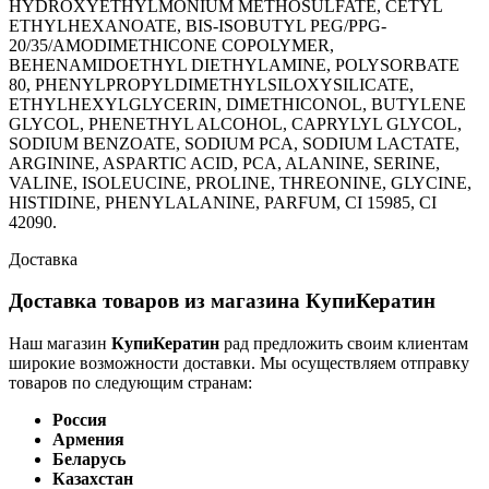
HYDROXYETHYLMONIUM METHOSULFATE, CETYL
ETHYLHEXANOATE, BIS-ISOBUTYL PEG/PPG-
20/35/AMODIMETHICONE COPOLYMER,
BEHENAMIDOETHYL DIETHYLAMINE, POLYSORBATE
80, PHENYLPROPYLDIMETHYLSILOXYSILICATE,
ETHYLHEXYLGLYCERIN, DIMETHICONOL, BUTYLENE
GLYCOL, PHENETHYL ALCOHOL, CAPRYLYL GLYCOL,
SODIUM BENZOATE, SODIUM PCA, SODIUM LACTATE,
ARGININE, ASPARTIC ACID, PCA, ALANINE, SERINE,
VALINE, ISOLEUCINE, PROLINE, THREONINE, GLYCINE,
HISTIDINE, PHENYLALANINE, PARFUM, CI 15985, CI
42090.
Доставка
Доставка товаров из магазина КупиКератин
Наш магазин
КупиКератин
рад предложить своим клиентам
широкие возможности доставки. Мы осуществляем отправку
товаров по следующим странам:
Россия
Армения
Беларусь
Казахстан