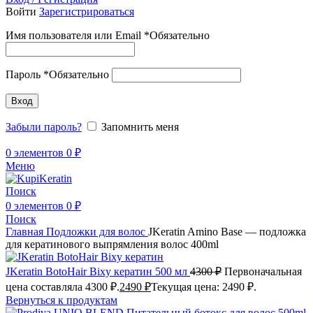
Войти
Зарегистрироваться
Имя пользователя или Email
*
Обязательно
Пароль
*
Обязательно
Вход
Забыли пароль?
Запомнить меня
0
элементов
0
₽
Меню
Поиск
0
элементов
0
₽
Поиск
Главная
Подложки для волос
JKeratin Amino Base — подложка
для кератинового выпрямления волос 400ml
JKeratin BotoHair Bixy кератин 500 мл
4300
₽
Первоначальная
цена составляла 4300 ₽.
2490
₽
Текущая цена: 2490 ₽.
Вернуться к продуктам