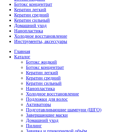
Ботокс концентрат
Кератин легкий
Кератин средний
Кератин сильный
Домашний уход
Нанопластика
Холодное восстановление
Инструменты, аксессуары
Главная
Каталог
Ботокс жидкий
Ботокс концентрат
Кератин легкий
Кератин средний
Кератин сильный
Нанопластика
Холодное восстановление
Подложки для волос
Активаторы
Подготавливающие шампуни (ШГО)
Завершающие маски
Домашний уход
Пилинг
Завивка и прикорневой объём