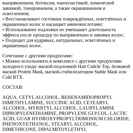
выпрямлением, ботоксом, нанопластикой, химической
завивкой, тонированием, а также окрашиванием и
осветлением;
• Восстанавливает состояние повреждённых, осветлённых и
окрашенных волос и насыщает аминокислотами;
• Использование подложки не уменьшает длительность
эффекта после процедур по выпрямлению и завивки волос;
• Подходит для кудрявых, натуральных, осветлённых и
окрашенных волос.
Сочетание с другими продуктами:
• Можно использовать в комплексе с другими продуктами
холодного ухода: маской-подложкой Hair Cuticle Top, белковой
маской Protein Mask, маской-стабилизатором Stable Mask или
Cold BTX.
СОСТАВ:
AQUA, CETYL ALCOHOL, BEHENAMIDOPROPYL
DIMETHYLAMINE, SUCCINIC ACID, CETEARYL
ALCOHOL, MYRISTYL ALCOHOL, LAURYLAMINE
DIPROPYLENEDIAMINE, PROPYLENE GLYCOL, LACTIC
ACID, GUAR HYDROXYPROPYLTRIMONIUM CHLORIDE,
PHENOXYETHANOL, STEARYL ALCOHOL,
DIMETHICONE, DIPALMITOYLETHYL