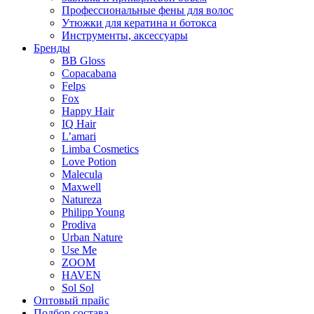
Профессиональные фены для волос
Утюжки для кератина и ботокса
Инструменты, аксессуары
Бренды
BB Gloss
Copacabana
Felps
Fox
Happy Hair
IQ Hair
L’amari
Limba Cosmetics
Love Potion
Malecula
Maxwell
Natureza
Philipp Young
Prodiva
Urban Nature
Use Me
ZOOM
HAVEN
Sol Sol
Оптовый прайс
Подбор состава