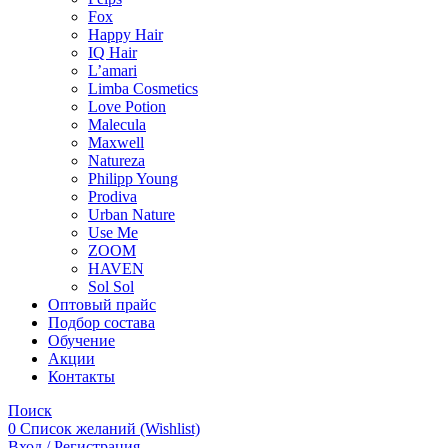
Fox
Happy Hair
IQ Hair
L’amari
Limba Cosmetics
Love Potion
Malecula
Maxwell
Natureza
Philipp Young
Prodiva
Urban Nature
Use Me
ZOOM
HAVEN
Sol Sol
Оптовый прайс
Подбор состава
Обучение
Акции
Контакты
Поиск
0
Список желаний (Wishlist)
Вход / Регистрация