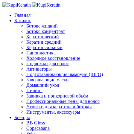
Главная
Каталог
Ботокс жидкий
Ботокс концентрат
Кератин легкий
Кератин средний
Кератин сильный
Нанопластика
Холодное восстановление
Подложки для волос
Активаторы
Подготавливающие шампуни (ШГО)
Завершающие маски
Домашний уход
Пилинг
Завивка и прикорневой объём
Профессиональные фены для волос
Утюжки для кератина и ботокса
Инструменты, аксессуары
Бренды
BB Gloss
Copacabana
Felps