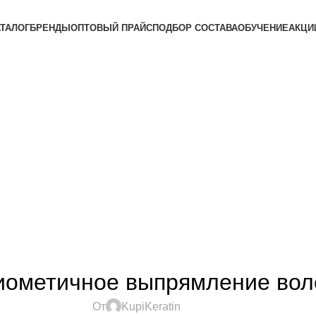
АТАЛОГ
БРЕНДЫ
ОПТОВЫЙ ПРАЙС
ПОДБОР СОСТАВА
ОБУЧЕНИЕ
АКЦИ
СТАТЬИ
иометичное выпрямление вол
От
KupiKeratin