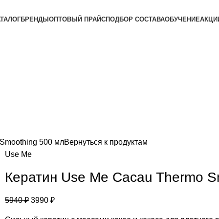
АТАЛОГ
БРЕНДЫ
ОПТОВЫЙ ПРАЙС
ПОДБОР СОСТАВА
ОБУЧЕНИЕ
АКЦИ
Smoothing 500 мл
Вернуться к продуктам
Use Me
Кератин Use Me Cacau Thermo S
5940
₽
3990
₽